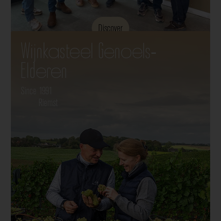
Discover
Wijnkasteel Genoels-
Elderen
Since 1991
Riemst