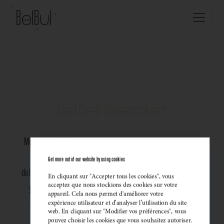
Certified Winemakers
More than 100 Belgian wine estates produce sparkling wines
– and dozens of winemakers have already made the
Get more out of our website by using cookies
deliberate choice for the BelBul quality brand. Across Belgium,
En cliquant sur "Accepter tous les cookies", vous
acceptez que nous stockions des cookies sur votre
you’ll find passionate producers of sparkling wines and in
appareil. Cela nous permet d'améliorer votre
every region, hidden gems worth discovering and tasting.
expérience utilisateur et d’analyser l’utilisation du site
web. En cliquant sur "Modifier vos préférences", vous
pouvez choisir les cookies que vous souhaitez autoriser.