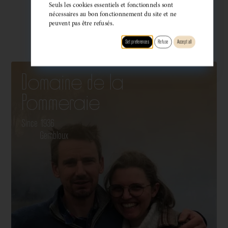
Seuls les cookies essentiels et fonctionnels sont
nécessaires au bon fonctionnement du site et ne
LIST
•
MAP
peuvent pas être refusés.
Set preferences
Refuse
Accept all
Domaine de la
Pommeraie
Since 1936
Gembloux