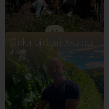
Discover
Wijndomein Landakkershof
Since 2019
Perk