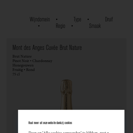
Wijndomein
Type
Druif
Regio
Smaak
Mont des Anges Cuvée Brut Nature
Brut Nature
Pinot Noir • Chardonnay
Henegouwen
Fruitig • Rond
75 cl
Haal meer uit onze website dankzij cookies
Door op "Alle cookies aanvaarden" te klikken, gaat u