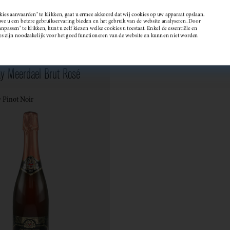
kies aanvaarden" te klikken, gaat u ermee akkoord dat wij cookies op uw apparaat opslaan.
 u een betere gebruikservaring bieden en het gebruik van de website analyseren. Door
passen" te klikken, kunt u zelf kiezen welke cookies u toestaat. Enkel de essentiële en
Wijndomein
es zijn noodzakelijk voor het goed functioneren van de website en kunnen niet worden
y Meerdael Brut Rosé
 Pinot Noir