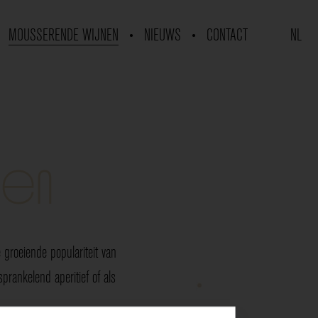
MOUSSERENDE WIJNEN
NIEUWS
CONTACT
NL
nen
groeiende populariteit van
rankelend aperitief of als