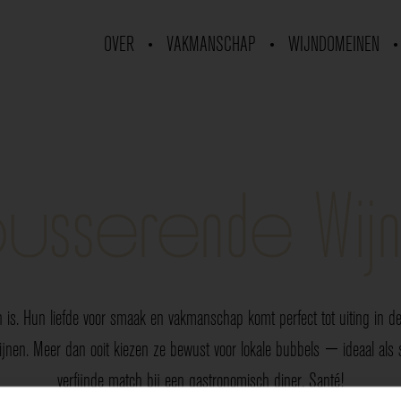
OVER
VAKMANSCHAP
WIJNDOMEINEN
usserende Wij
 is. Hun liefde voor smaak en vakmanschap komt perfect tot uiting in de 
nen. Meer dan ooit kiezen ze bewust voor lokale bubbels — ideaal als sp
verfijnde match bij een gastronomisch diner. Santé!