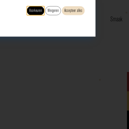
Voorkeuren
Weigeren
Accepteer alles
Type
Druif
Regio
Smaak