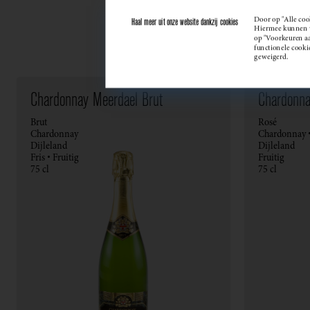
Door op "Alle coo
Haal meer uit onze website dankzij cookies
Hiermee kunnen we
op "Voorkeuren aan
functionele cooki
geweigerd.
Chardonnay Meerdael Brut
Chardonna
Brut
Rosé
Chardonnay
Chardonnay •
Dijleland
Dijleland
Fris • Fruitig
Fruitig
75 cl
75 cl