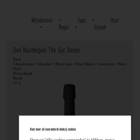
Wijndomein
Type
Druif
Regio
Smaak
Den Nachtegael The Syx Sense
Brut
Chardonnay • Meunier • Pinot Gris • Pinot Blanc • Auxerrois • Pinot
Noir
Heuvelland
Rond
75 cl
Haal meer uit onze website dankzij cookies
Door op "Alle cookies aanvaarden" te klikken, gaat u