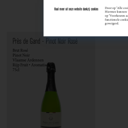
Door op "Alle coo
Haal meer uit onze website dankzij cookies
Hiermee kunnen we
op "Voorkeuren aan
functionele cooki
geweigerd.
Près de Gand - Pinot Noir Rosé
Brut Rosé
Pinot Noir
Vlaamse Ardennen
Rijp Fruit • Aromatisch
75cl