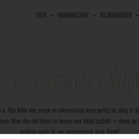
OVER
VAKMANSCHAP
WIJNDOMEINEN
usserende Wij
 is. Hun liefde voor smaak en vakmanschap komt perfect tot uiting in de 
nen. Meer dan ooit kiezen ze bewust voor lokale bubbels — ideaal als sp
verfijnde match bij een gastronomisch diner. Santé!