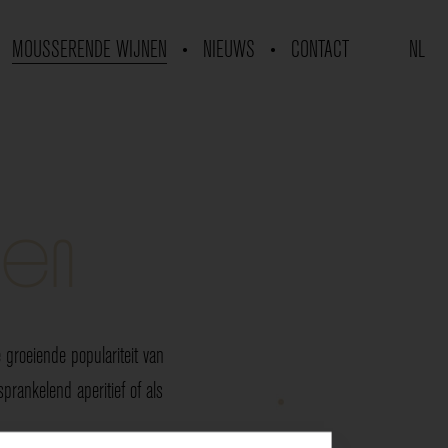
MOUSSERENDE WIJNEN
NIEUWS
CONTACT
NL
nen
groeiende populariteit van
rankelend aperitief of als