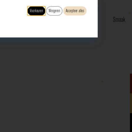
Voorkeuren
Weigeren
Accepteer alles
Type
Druif
Regio
Smaak