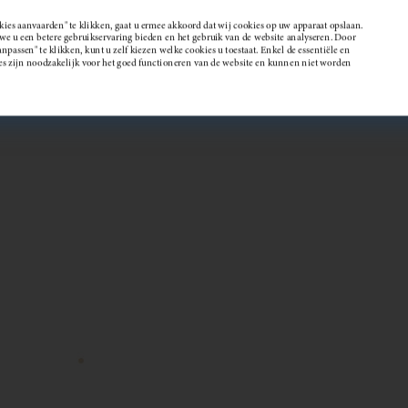
kies aanvaarden" te klikken, gaat u ermee akkoord dat wij cookies op uw apparaat opslaan.
 u een betere gebruikservaring bieden en het gebruik van de website analyseren. Door
passen" te klikken, kunt u zelf kiezen welke cookies u toestaat. Enkel de essentiële en
Wijndomein
es zijn noodzakelijk voor het goed functioneren van de website en kunnen niet worden