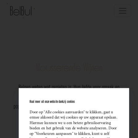
Mousserende Wijnen
Belgen weten wat genieten is. Hun liefde voor smaak en
vakmanschap komt perfect tot uiting in de groeiende
Haal meer uit onze website dankzij cookies
populariteit van Belgische mousserende wijnen. Meer dan ooit
Door op "Alle cookies aanvaarden" te klikken, gaat u
kiezen ze bewust voor lokale bubbels — ideaal als
ermee akkoord dat wij cookies op uw apparaat opslaan.
Hiermee kunnen we u een betere gebruikservaring
sprankelend aperitief of als verfijnde match bij een
bieden en het gebruik van de website analyseren. Door
op "Voorkeuren aanpassen" te klikken, kunt u zelf
gastronomisch diner. Santé!