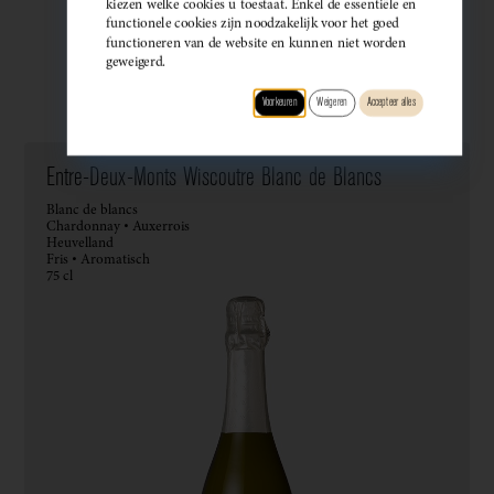
kiezen welke cookies u toestaat. Enkel de essentiële en
functionele cookies zijn noodzakelijk voor het goed
functioneren van de website en kunnen niet worden
geweigerd.
Wijndomein
Type
Druif
Regio
Smaak
Voorkeuren
Weigeren
Accepteer alles
Entre-Deux-Monts Wiscoutre Blanc de Blancs
Blanc de blancs
Chardonnay • Auxerrois
Heuvelland
Fris • Aromatisch
75 cl