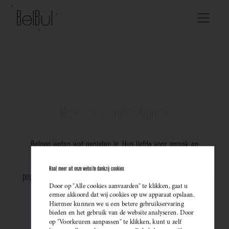
Mousserende Wijnen
Belgen weten wat genieten is. Hun liefde voor smaak en
vakmanschap komt perfect tot uiting in de groeiende
Haal meer uit onze website dankzij cookies
populariteit van Belgische mousserende wijnen. Meer dan ooit
Door op "Alle cookies aanvaarden" te klikken, gaat u
kiezen ze bewust voor lokale bubbels — ideaal als
ermee akkoord dat wij cookies op uw apparaat opslaan.
Hiermee kunnen we u een betere gebruikservaring
sprankelend aperitief of als verfijnde match bij een
bieden en het gebruik van de website analyseren. Door
op "Voorkeuren aanpassen" te klikken, kunt u zelf
gastronomisch diner. Santé!