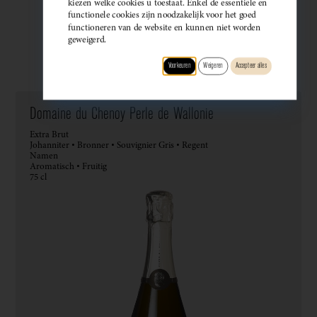
kiezen welke cookies u toestaat. Enkel de essentiële en
functionele cookies zijn noodzakelijk voor het goed
functioneren van de website en kunnen niet worden
geweigerd.
Wijndomein
Type
Druif
Regio
Smaak
Voorkeuren
Weigeren
Accepteer alles
Domaine du Chenoy Perle de Wallonie
Extra Brut
Johanniter • Bronner • Souvignier Gris • Regent
Namen
Aromatisch • Fruitig
75 cl