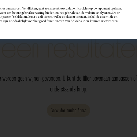
kies aanvaarden" te klikken, gaat u ermee akkoord dat wij cookies op uw apparaat opslaan.
 u een betere gebruikservaring bieden en het gebruik van de website analyseren. Door
passen" te klikken, kunt u zelf kiezen welke cookies u toestaat. Enkel de essentiële en
Wijndomein
es zijn noodzakelijk voor het goed functioneren van de website en kunnen niet worden
Geen resultate
e werden geen wijnen gevonden. U kunt de filter bovenaan aanpassen of 
onderstaande knop.
Verwijder huidge filters