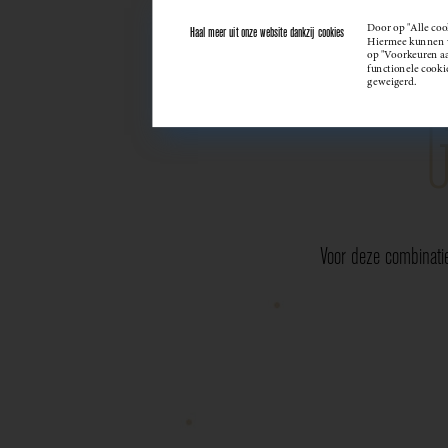
Door op "Alle coo
Haal meer uit onze website dankzij cookies
Hiermee kunnen we
op "Voorkeuren aan
functionele cooki
geweigerd.
Voor deze combinati