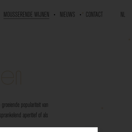
MOUSSERENDE WIJNEN
NIEUWS
CONTACT
NL
nen
groeiende populariteit van
rankelend aperitief of als