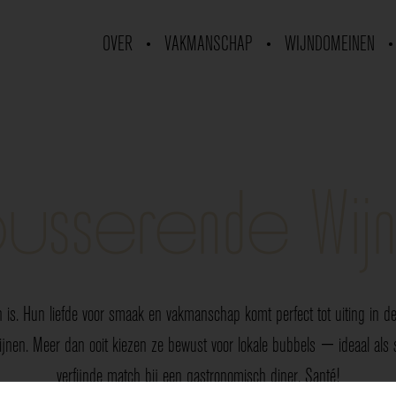
OVER
VAKMANSCHAP
WIJNDOMEINEN
usserende Wij
 is. Hun liefde voor smaak en vakmanschap komt perfect tot uiting in de 
nen. Meer dan ooit kiezen ze bewust voor lokale bubbels — ideaal als sp
verfijnde match bij een gastronomisch diner. Santé!