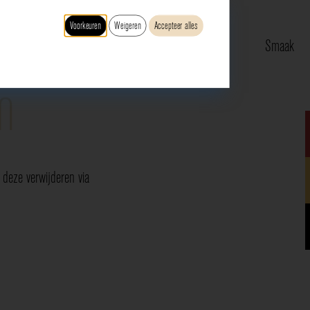
Voorkeuren
Weigeren
Accepteer alles
Type
Druif
Regio
Smaak
n
deze verwijderen via