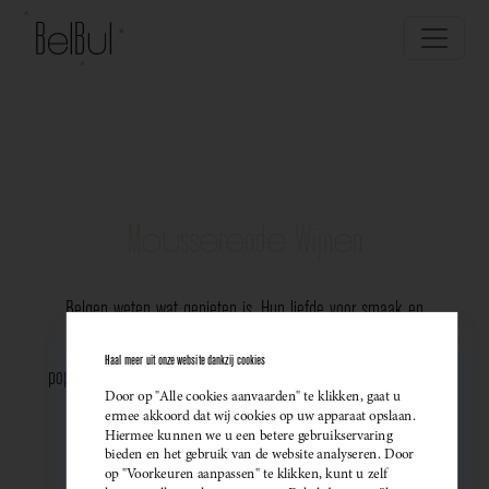
Mousserende Wijnen
Belgen weten wat genieten is. Hun liefde voor smaak en
vakmanschap komt perfect tot uiting in de groeiende
Haal meer uit onze website dankzij cookies
populariteit van Belgische mousserende wijnen. Meer dan ooit
Door op "Alle cookies aanvaarden" te klikken, gaat u
kiezen ze bewust voor lokale bubbels — ideaal als
ermee akkoord dat wij cookies op uw apparaat opslaan.
Hiermee kunnen we u een betere gebruikservaring
sprankelend aperitief of als verfijnde match bij een
bieden en het gebruik van de website analyseren. Door
op "Voorkeuren aanpassen" te klikken, kunt u zelf
gastronomisch diner. Santé!