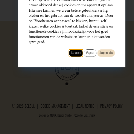
ermee akkoord dat wij cookies op uw apparaat opslaan.
Hiermee kunnen we u een betere gebruikservaring
bieden en het gebruik van de website analyseren. Door
op "Voorkeuren aanpassen" te klikken, kunt u zelf
kiezen welke cookies u toestaat. Enkel de essentiële en
functionele cookies zijn noodzakelijk voor het goed
functioneren van de website en kunnen niet worden
geweigerd.
Voorkeuren
Weigeren
Accepteer alles
© 2026 BELBUL |
COOKIE MANAGEMENT
|
LEGAL NOTICE
|
PRIVACY POLICY
Design by
MOKA Design Studio
• Code by
Crossmark