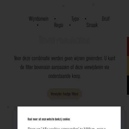
Wijndomein
Type
Druif
Regio
Smaak
Geen resultaten
Voor deze combinatie werden geen wijnen gevonden. U kunt
de filter bovenaan aanpassen of deze verwijderen via
onderstaande knop.
Verwijder huidge filters
Haal meer uit onze website dankzij cookies
Door op "Alle cookies aanvaarden" te klikken, gaat u