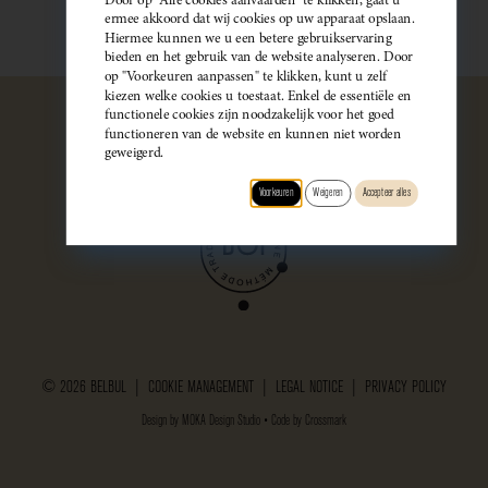
ermee akkoord dat wij cookies op uw apparaat opslaan.
Hiermee kunnen we u een betere gebruikservaring
bieden en het gebruik van de website analyseren. Door
op "Voorkeuren aanpassen" te klikken, kunt u zelf
kiezen welke cookies u toestaat. Enkel de essentiële en
functionele cookies zijn noodzakelijk voor het goed
functioneren van de website en kunnen niet worden
geweigerd.
Voorkeuren
Weigeren
Accepteer alles
© 2026 BELBUL |
COOKIE MANAGEMENT
|
LEGAL NOTICE
|
PRIVACY POLICY
Design by
MOKA Design Studio
• Code by
Crossmark