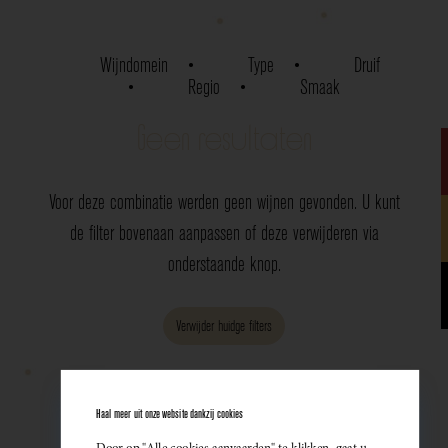
Wijndomein
Type
Druif
Regio
Smaak
Geen resultaten
Voor deze combinatie werden geen wijnen gevonden. U kunt
de filter bovenaan aanpassen of deze verwijderen via
onderstaande knop.
Verwijder huidge filters
Haal meer uit onze website dankzij cookies
Door op "Alle cookies aanvaarden" te klikken, gaat u