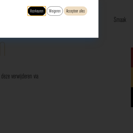
Voorkeuren
Weigeren
Accepteer alles
Type
Druif
Regio
Smaak
n
deze verwijderen via