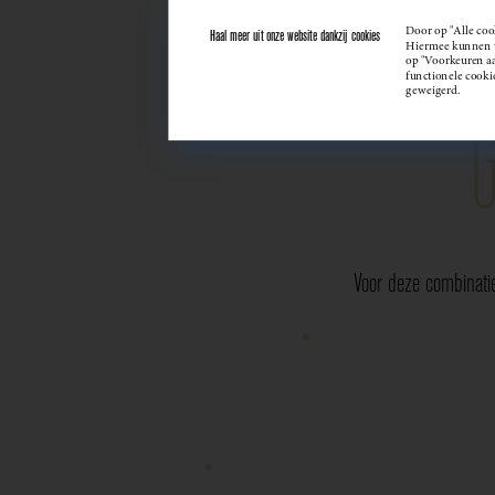
Door op "Alle coo
Haal meer uit onze website dankzij cookies
Hiermee kunnen we
op "Voorkeuren aan
functionele cooki
geweigerd.
Voor deze combinati