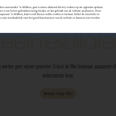
kies aanvaarden" te klikken, gaat u ermee akkoord dat wij cookies op uw apparaat opslaan.
 u een betere gebruikservaring bieden en het gebruik van de website analyseren. Door
passen" te klikken, kunt u zelf kiezen welke cookies u toestaat. Enkel de essentiële en
Wijndomein
es zijn noodzakelijk voor het goed functioneren van de website en kunnen niet worden
Geen resultate
e werden geen wijnen gevonden. U kunt de filter bovenaan aanpassen of 
onderstaande knop.
Verwijder huidge filters