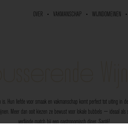
OVER
VAKMANSCHAP
WIJNDOMEINEN
usserende Wij
 is. Hun liefde voor smaak en vakmanschap komt perfect tot uiting in de 
nen. Meer dan ooit kiezen ze bewust voor lokale bubbels — ideaal als sp
verfijnde match bij een gastronomisch diner. Santé!