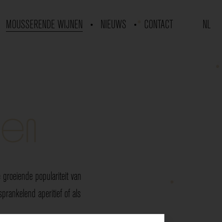
MOUSSERENDE WIJNEN
NIEUWS
CONTACT
NL
nen
groeiende populariteit van
rankelend aperitief of als