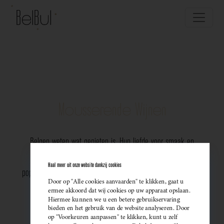
Mousserende Wijnen
Belgen weten wat genieten is. Hun liefde voor smaak en
vakmanschap komt perfect tot uiting in de groeiende
Haal meer uit onze website dankzij cookies
populariteit van Belgische mousserende wijnen. Meer dan ooit
Door op "Alle cookies aanvaarden" te klikken, gaat u
kiezen ze bewust voor lokale bubbels — ideaal als
ermee akkoord dat wij cookies op uw apparaat opslaan.
Hiermee kunnen we u een betere gebruikservaring
sprankelend aperitief of als verfijnde match bij een
bieden en het gebruik van de website analyseren. Door
op "Voorkeuren aanpassen" te klikken, kunt u zelf
gastronomisch diner. Santé!