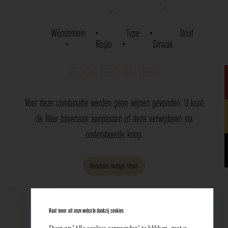
Wijndomein
Type
Druif
Regio
Smaak
Geen resultaten
Voor deze combinatie werden geen wijnen gevonden. U kunt
de filter bovenaan aanpassen of deze verwijderen via
onderstaande knop.
Verwijder huidge filters
Haal meer uit onze website dankzij cookies
Door op "Alle cookies aanvaarden" te klikken, gaat u