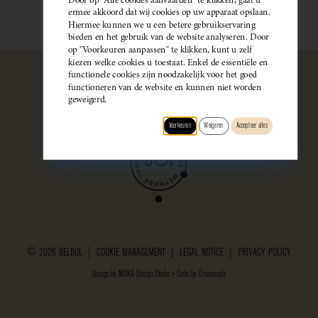
ermee akkoord dat wij cookies op uw apparaat opslaan.
Hiermee kunnen we u een betere gebruikservaring
bieden en het gebruik van de website analyseren. Door
op "Voorkeuren aanpassen" te klikken, kunt u zelf
kiezen welke cookies u toestaat. Enkel de essentiële en
functionele cookies zijn noodzakelijk voor het goed
functioneren van de website en kunnen niet worden
geweigerd.
Voorkeuren
Weigeren
Accepteer alles
© 2026 BELBUL |
COOKIE MANAGEMENT
|
LEGAL NOTICE
|
PRIVACY POLICY
Design by
MOKA Design Studio
• Code by
Crossmark