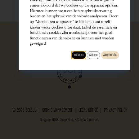
ermee akkoord dat wij cookies op uw apparaat opslaan.
Hiermee kunnen we u een betere gebruikservaring
bieden en het gebruik van de website analyseren. Door
op "Voorkeuren aanpassen" te klikken, kunt u zelf
kiezen welke cookies u toestaat. Enkel de essentiële en
functionele cookies zijn noodzakelijk voor het goed
functioneren van de website en kunnen niet worden
geweigerd.
Voorkeuren
Weigeren
Accepteer alles
© 2026 BELBUL |
COOKIE MANAGEMENT
|
LEGAL NOTICE
|
PRIVACY POLICY
Design by
MOKA Design Studio
• Code by
Crossmark