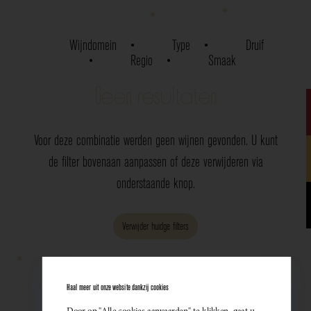
Wijndomein
Type
Druif
Regio
Smaak
Geen resultaten
Voor deze combinatie werden geen wijnen gevonden. U kunt
de filter bovenaan aanpassen of deze verwijderen via
onderstaande knop.
Verwijder huidge filters
Haal meer uit onze website dankzij cookies
Door op "Alle cookies aanvaarden" te klikken, gaat u