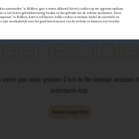
kies aanvaarden" te klikken, gaat u ermee akkoord dat wij cookies op uw apparaat opslaan.
 u een betere gebruikservaring bieden en het gebruik van de website analyseren. Door
passen" te klikken, kunt u zelf kiezen welke cookies u toestaat. Enkel de essentiële en
Wijndomein
es zijn noodzakelijk voor het goed functioneren van de website en kunnen niet worden
Geen resultate
e werden geen wijnen gevonden. U kunt de filter bovenaan aanpassen of 
onderstaande knop.
Verwijder huidge filters