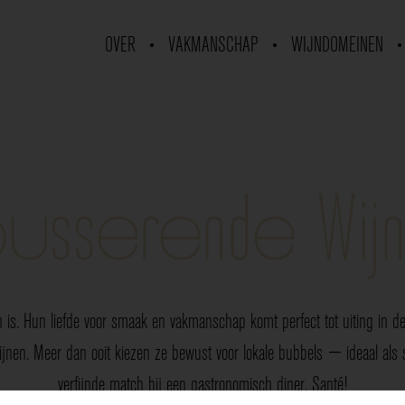
OVER
VAKMANSCHAP
WIJNDOMEINEN
usserende Wij
 is. Hun liefde voor smaak en vakmanschap komt perfect tot uiting in de 
nen. Meer dan ooit kiezen ze bewust voor lokale bubbels — ideaal als sp
verfijnde match bij een gastronomisch diner. Santé!