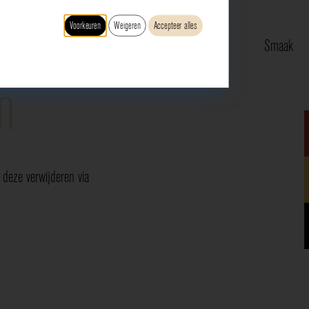
Voorkeuren
Weigeren
Accepteer alles
Type
Druif
Regio
Smaak
n
deze verwijderen via