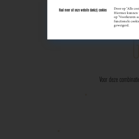
Door op "Alle coo
Haal meer uit onze website dankzij cookies
Hiermee kunnen we
op "Voorkeuren aan
functionele cooki
geweigerd.
Voor deze combinati