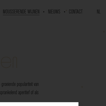
MOUSSERENDE WIJNEN
NIEUWS
CONTACT
NL
nen
groeiende populariteit van
rankelend aperitief of als