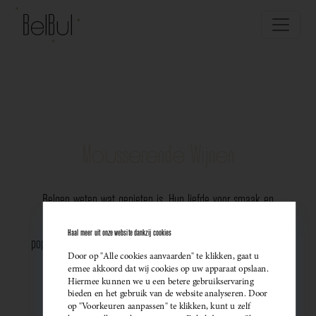
Mousserende Wijnen
Belgen weten wat genieten is. Hun liefde voor smaak en
vakmanschap komt perfect tot uiting in de groeiende
Haal meer uit onze website dankzij cookies
populariteit van Belgische mousserende wijnen. Meer dan ooit
Door op "Alle cookies aanvaarden" te klikken, gaat u
kiezen ze bewust voor lokale bubbels — ideaal als
ermee akkoord dat wij cookies op uw apparaat opslaan.
Hiermee kunnen we u een betere gebruikservaring
sprankelend aperitief of als verfijnde match bij een
bieden en het gebruik van de website analyseren. Door
op "Voorkeuren aanpassen" te klikken, kunt u zelf
gastronomisch diner. Santé!