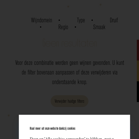
Wijndomein
Type
Druif
Regio
Smaak
Geen resultaten
Voor deze combinatie werden geen wijnen gevonden. U kunt
de filter bovenaan aanpassen of deze verwijderen via
onderstaande knop.
Verwijder huidge filters
Haal meer uit onze website dankzij cookies
Door op "Alle cookies aanvaarden" te klikken, gaat u