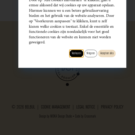
ermee akkoord dat wij cookies op uw apparaat opslaan.
Hiermee kunnen we u een betere gebruikservaring
bieden en het gebruik van de website analyseren. Door
op "Voorkeuren aanpassen" te klikken, kunt u zelf
kiezen welke cookies u toestaat. Enkel de essentiële en
functionele cookies zijn noodzakelijk voor het goed
functioneren van de website en kunnen niet worden
geweigerd.
Voorkeuren
Weigeren
Accepteer alles
© 2026 BELBUL |
COOKIE MANAGEMENT
|
LEGAL NOTICE
|
PRIVACY POLICY
Design by
MOKA Design Studio
• Code by
Crossmark