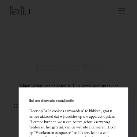
Mousserende Wijnen
Belgen weten wat genieten is. Hun liefde voor smaak en
vakmanschap komt perfect tot uiting in de groeiende
Haal meer uit onze website dankzij cookies
populariteit van Belgische mousserende wijnen. Meer dan ooit
Door op "Alle cookies aanvaarden" te klikken, gaat u
kiezen ze bewust voor lokale bubbels — ideaal als
ermee akkoord dat wij cookies op uw apparaat opslaan.
Hiermee kunnen we u een betere gebruikservaring
sprankelend aperitief of als verfijnde match bij een
bieden en het gebruik van de website analyseren. Door
op "Voorkeuren aanpassen" te klikken, kunt u zelf
gastronomisch diner. Santé!