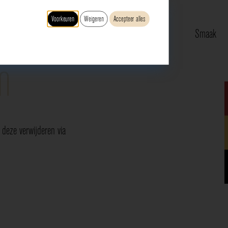
Voorkeuren
Weigeren
Accepteer alles
Type
Druif
Regio
Smaak
n
deze verwijderen via