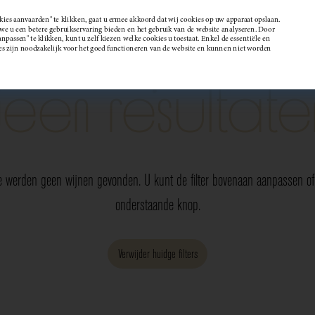
kies aanvaarden" te klikken, gaat u ermee akkoord dat wij cookies op uw apparaat opslaan.
 u een betere gebruikservaring bieden en het gebruik van de website analyseren. Door
passen" te klikken, kunt u zelf kiezen welke cookies u toestaat. Enkel de essentiële en
Wijndomein
es zijn noodzakelijk voor het goed functioneren van de website en kunnen niet worden
Geen resultate
e werden geen wijnen gevonden. U kunt de filter bovenaan aanpassen of 
onderstaande knop.
Verwijder huidge filters