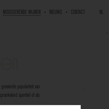
MOUSSERENDE WIJNEN
NIEUWS
CONTACT
NL
nen
groeiende populariteit van
rankelend aperitief of als