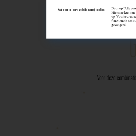
Door op "Alle coo
Haal meer uit onze website dankzij cookies
Hiermee kunnen we
op "Voorkeuren aan
functionele cooki
geweigerd.
Voor deze combinati