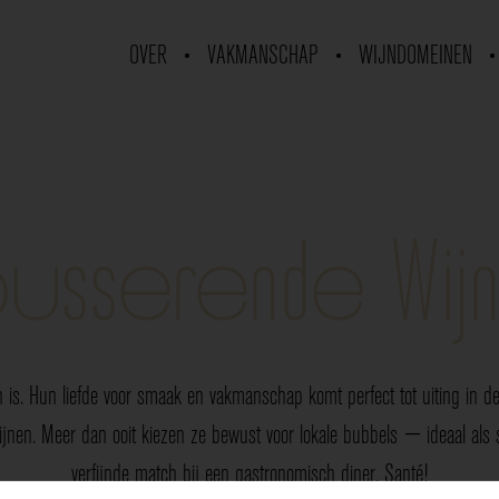
OVER
VAKMANSCHAP
WIJNDOMEINEN
usserende Wij
 is. Hun liefde voor smaak en vakmanschap komt perfect tot uiting in de 
nen. Meer dan ooit kiezen ze bewust voor lokale bubbels — ideaal als sp
verfijnde match bij een gastronomisch diner. Santé!