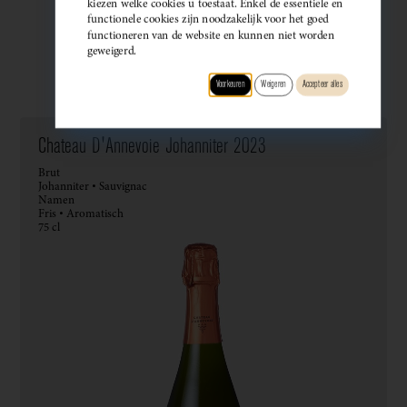
kiezen welke cookies u toestaat. Enkel de essentiële en
functionele cookies zijn noodzakelijk voor het goed
functioneren van de website en kunnen niet worden
geweigerd.
Wijndomein
Type
Druif
Regio
Smaak
Voorkeuren
Weigeren
Accepteer alles
Chateau D'Annevoie Johanniter 2023
Brut
Johanniter • Sauvignac
Namen
Fris • Aromatisch
75 cl