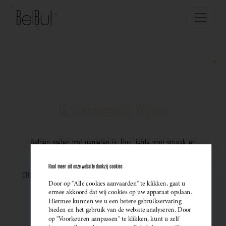
Mousserende Wijnen
Belgen weten wat genieten is. Hun liefde voor smaak en
vakmanschap komt perfect tot uiting in de groeiende
Haal meer uit onze website dankzij cookies
populariteit van Belgische mousserende wijnen. Meer dan ooit
Door op "Alle cookies aanvaarden" te klikken, gaat u
kiezen ze bewust voor lokale bubbels — ideaal als
ermee akkoord dat wij cookies op uw apparaat opslaan.
Hiermee kunnen we u een betere gebruikservaring
sprankelend aperitief of als verfijnde match bij een
bieden en het gebruik van de website analyseren. Door
op "Voorkeuren aanpassen" te klikken, kunt u zelf
gastronomisch diner. Santé!