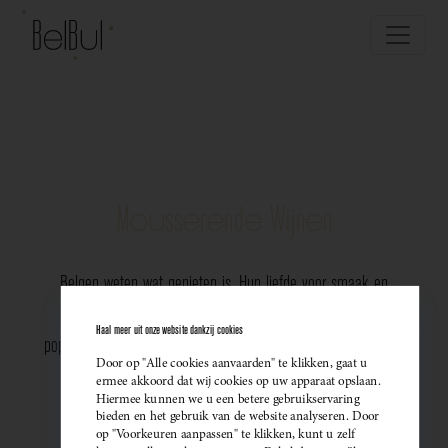
Mousserende Wijnen
Belgen weten wat genieten is. Hun liefde voor smaak en
vakmanschap komt perfect tot uiting in de groeiende
Haal meer uit onze website dankzij cookies
populariteit van Belgische mousserende wijnen. Meer dan ooit
Door op "Alle cookies aanvaarden" te klikken, gaat u
kiezen ze bewust voor lokale bubbels — ideaal als
ermee akkoord dat wij cookies op uw apparaat opslaan.
Hiermee kunnen we u een betere gebruikservaring
sprankelend aperitief of als verfijnde match bij een
bieden en het gebruik van de website analyseren. Door
op "Voorkeuren aanpassen" te klikken, kunt u zelf
gastronomisch diner. Santé!