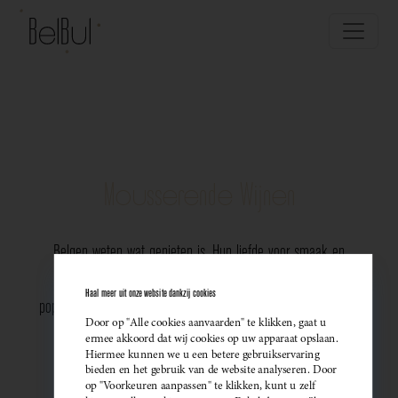
Mousserende Wijnen
Belgen weten wat genieten is. Hun liefde voor smaak en
vakmanschap komt perfect tot uiting in de groeiende
Haal meer uit onze website dankzij cookies
populariteit van Belgische mousserende wijnen. Meer dan ooit
Door op "Alle cookies aanvaarden" te klikken, gaat u
kiezen ze bewust voor lokale bubbels — ideaal als
ermee akkoord dat wij cookies op uw apparaat opslaan.
Hiermee kunnen we u een betere gebruikservaring
sprankelend aperitief of als verfijnde match bij een
bieden en het gebruik van de website analyseren. Door
op "Voorkeuren aanpassen" te klikken, kunt u zelf
gastronomisch diner. Santé!