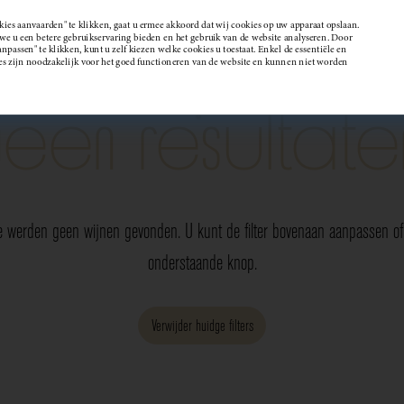
kies aanvaarden" te klikken, gaat u ermee akkoord dat wij cookies op uw apparaat opslaan.
 u een betere gebruikservaring bieden en het gebruik van de website analyseren. Door
passen" te klikken, kunt u zelf kiezen welke cookies u toestaat. Enkel de essentiële en
Wijndomein
es zijn noodzakelijk voor het goed functioneren van de website en kunnen niet worden
Geen resultate
e werden geen wijnen gevonden. U kunt de filter bovenaan aanpassen of 
onderstaande knop.
Verwijder huidge filters