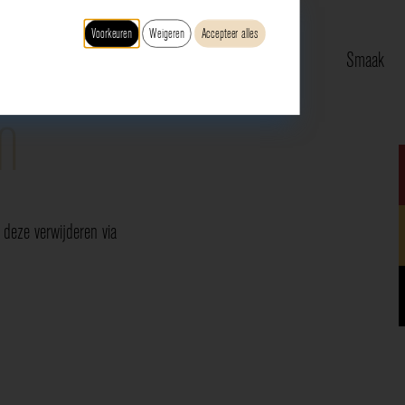
Voorkeuren
Weigeren
Accepteer alles
Type
Druif
Regio
Smaak
n
deze verwijderen via