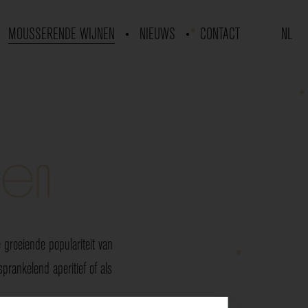
MOUSSERENDE WIJNEN
NIEUWS
CONTACT
NL
nen
groeiende populariteit van
rankelend aperitief of als