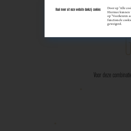
Door op "Alle coo
Haal meer uit onze website dankzij cookies
Hiermee kunnen we
op "Voorkeuren aan
functionele cooki
geweigerd.
Voor deze combinati