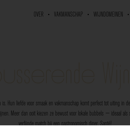
OVER
VAKMANSCHAP
WIJNDOMEINEN
usserende Wij
 is. Hun liefde voor smaak en vakmanschap komt perfect tot uiting in de 
nen. Meer dan ooit kiezen ze bewust voor lokale bubbels — ideaal als sp
verfijnde match bij een gastronomisch diner. Santé!