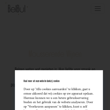
Mousserende Wijnen
Belgen weten wat genieten is. Hun liefde voor smaak en
vakmanschap komt perfect tot uiting in de groeiende
Haal meer uit onze website dankzij cookies
populariteit van Belgische mousserende wijnen. Meer dan ooit
Door op "Alle cookies aanvaarden" te klikken, gaat u
kiezen ze bewust voor lokale bubbels — ideaal als
ermee akkoord dat wij cookies op uw apparaat opslaan.
Hiermee kunnen we u een betere gebruikservaring
sprankelend aperitief of als verfijnde match bij een
bieden en het gebruik van de website analyseren. Door
op "Voorkeuren aanpassen" te klikken, kunt u zelf
gastronomisch diner. Santé!