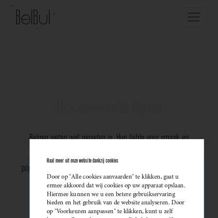
Mousserende Wijnen
Belgen weten wat genieten is. Hun liefde voor smaak en
vakmanschap komt perfect tot uiting in de groeiende
Haal meer uit onze website dankzij cookies
populariteit van Belgische mousserende wijnen. Meer dan ooit
Door op "Alle cookies aanvaarden" te klikken, gaat u
kiezen ze bewust voor lokale bubbels — ideaal als
ermee akkoord dat wij cookies op uw apparaat opslaan.
Hiermee kunnen we u een betere gebruikservaring
sprankelend aperitief of als verfijnde match bij een
bieden en het gebruik van de website analyseren. Door
op "Voorkeuren aanpassen" te klikken, kunt u zelf
gastronomisch diner. Santé!