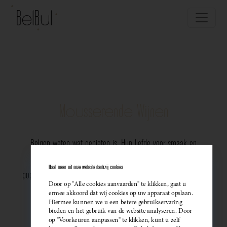
Mousserende Wijnen
Belgen weten wat genieten is. Hun liefde voor smaak en
vakmanschap komt perfect tot uiting in de groeiende
Haal meer uit onze website dankzij cookies
populariteit van Belgische mousserende wijnen. Meer dan ooit
Door op "Alle cookies aanvaarden" te klikken, gaat u
kiezen ze bewust voor lokale bubbels — ideaal als
ermee akkoord dat wij cookies op uw apparaat opslaan.
Hiermee kunnen we u een betere gebruikservaring
sprankelend aperitief of als verfijnde match bij een
bieden en het gebruik van de website analyseren. Door
op "Voorkeuren aanpassen" te klikken, kunt u zelf
gastronomisch diner. Santé!