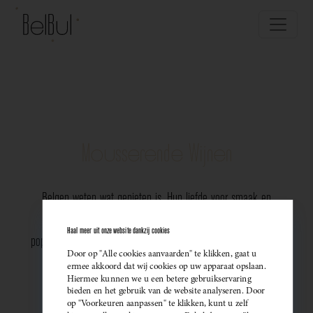
Mousserende Wijnen
Belgen weten wat genieten is. Hun liefde voor smaak en
vakmanschap komt perfect tot uiting in de groeiende
Haal meer uit onze website dankzij cookies
populariteit van Belgische mousserende wijnen. Meer dan ooit
Door op "Alle cookies aanvaarden" te klikken, gaat u
kiezen ze bewust voor lokale bubbels — ideaal als
ermee akkoord dat wij cookies op uw apparaat opslaan.
Hiermee kunnen we u een betere gebruikservaring
sprankelend aperitief of als verfijnde match bij een
bieden en het gebruik van de website analyseren. Door
op "Voorkeuren aanpassen" te klikken, kunt u zelf
gastronomisch diner. Santé!