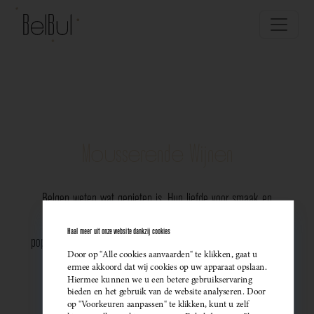
Mousserende Wijnen
Belgen weten wat genieten is. Hun liefde voor smaak en
vakmanschap komt perfect tot uiting in de groeiende
Haal meer uit onze website dankzij cookies
populariteit van Belgische mousserende wijnen. Meer dan ooit
Door op "Alle cookies aanvaarden" te klikken, gaat u
kiezen ze bewust voor lokale bubbels — ideaal als
ermee akkoord dat wij cookies op uw apparaat opslaan.
Hiermee kunnen we u een betere gebruikservaring
sprankelend aperitief of als verfijnde match bij een
bieden en het gebruik van de website analyseren. Door
op "Voorkeuren aanpassen" te klikken, kunt u zelf
gastronomisch diner. Santé!