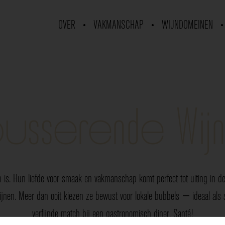
OVER
VAKMANSCHAP
WIJNDOMEINEN
usserende Wij
 is. Hun liefde voor smaak en vakmanschap komt perfect tot uiting in de 
nen. Meer dan ooit kiezen ze bewust voor lokale bubbels — ideaal als sp
verfijnde match bij een gastronomisch diner. Santé!