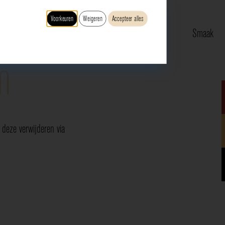
Voorkeuren
Weigeren
Accepteer alles
Type
Druif
Regio
Smaak
n
deze verwijderen via