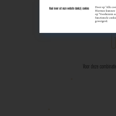
Door op "Alle coo
Haal meer uit onze website dankzij cookies
Hiermee kunnen we
op "Voorkeuren aan
functionele cooki
geweigerd.
Voor deze combinati