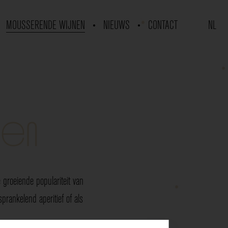
MOUSSERENDE WIJNEN
NIEUWS
CONTACT
NL
nen
groeiende populariteit van
rankelend aperitief of als