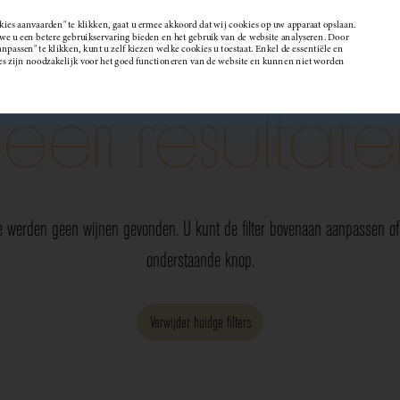
kies aanvaarden" te klikken, gaat u ermee akkoord dat wij cookies op uw apparaat opslaan.
 u een betere gebruikservaring bieden en het gebruik van de website analyseren. Door
passen" te klikken, kunt u zelf kiezen welke cookies u toestaat. Enkel de essentiële en
Wijndomein
es zijn noodzakelijk voor het goed functioneren van de website en kunnen niet worden
Geen resultate
e werden geen wijnen gevonden. U kunt de filter bovenaan aanpassen of 
onderstaande knop.
Verwijder huidge filters