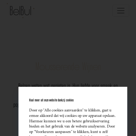
Mousserende Wijnen
Belgen weten wat genieten is. Hun liefde voor smaak en
vakmanschap komt perfect tot uiting in de groeiende
Haal meer uit onze website dankzij cookies
populariteit van Belgische mousserende wijnen. Meer dan ooit
Door op "Alle cookies aanvaarden" te klikken, gaat u
kiezen ze bewust voor lokale bubbels — ideaal als
ermee akkoord dat wij cookies op uw apparaat opslaan.
Hiermee kunnen we u een betere gebruikservaring
sprankelend aperitief of als verfijnde match bij een
bieden en het gebruik van de website analyseren. Door
op "Voorkeuren aanpassen" te klikken, kunt u zelf
gastronomisch diner. Santé!