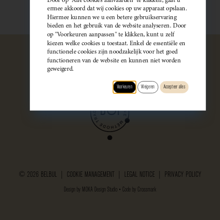
ermee akkoord dat wij cookies op uw apparaat opslaan.
Hiermee kunnen we u een betere gebruikservaring
bieden en het gebruik van de website analyseren. Door
op "Voorkeuren aanpassen" te klikken, kunt u zelf
kiezen welke cookies u toestaat. Enkel de essentiële en
functionele cookies zijn noodzakelijk voor het goed
functioneren van de website en kunnen niet worden
geweigerd.
Voorkeuren
Weigeren
Accepteer alles
© 2026 BELBUL |
COOKIE MANAGEMENT
|
LEGAL NOTICE
|
PRIVACY POLICY
Design by
MOKA Design Studio
• Code by
Crossmark