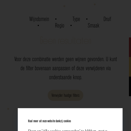
Wijndomein
Type
Druif
Regio
Smaak
Geen resultaten
Voor deze combinatie werden geen wijnen gevonden. U kunt
de filter bovenaan aanpassen of deze verwijderen via
onderstaande knop.
Verwijder huidge filters
Haal meer uit onze website dankzij cookies
Door op "Alle cookies aanvaarden" te klikken, gaat u