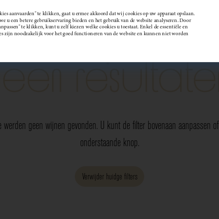
kies aanvaarden" te klikken, gaat u ermee akkoord dat wij cookies op uw apparaat opslaan.
 u een betere gebruikservaring bieden en het gebruik van de website analyseren. Door
passen" te klikken, kunt u zelf kiezen welke cookies u toestaat. Enkel de essentiële en
Wijndomein
es zijn noodzakelijk voor het goed functioneren van de website en kunnen niet worden
Geen resultate
e werden geen wijnen gevonden. U kunt de filter bovenaan aanpassen of 
onderstaande knop.
Verwijder huidge filters