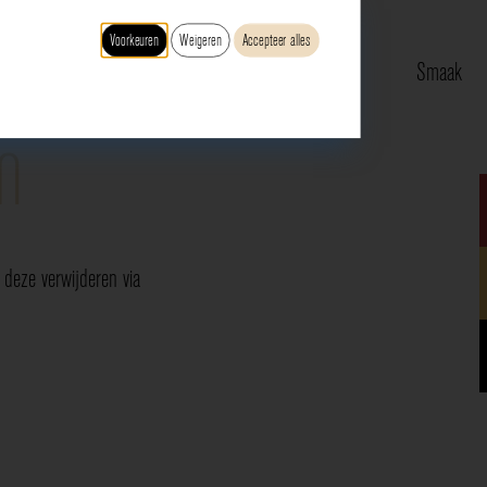
Voorkeuren
Weigeren
Accepteer alles
Type
Druif
Regio
Smaak
n
deze verwijderen via