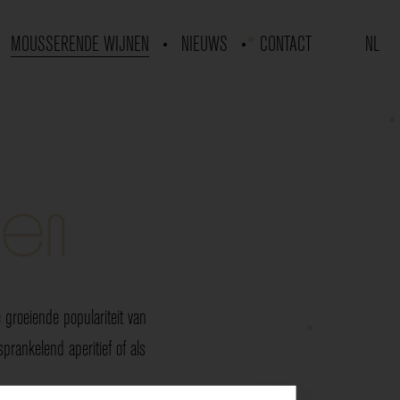
MOUSSERENDE WIJNEN
NIEUWS
CONTACT
NL
nen
groeiende populariteit van
rankelend aperitief of als