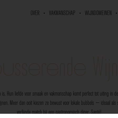
OVER
VAKMANSCHAP
WIJNDOMEINEN
usserende Wij
 is. Hun liefde voor smaak en vakmanschap komt perfect tot uiting in de 
nen. Meer dan ooit kiezen ze bewust voor lokale bubbels — ideaal als sp
verfijnde match bij een gastronomisch diner. Santé!