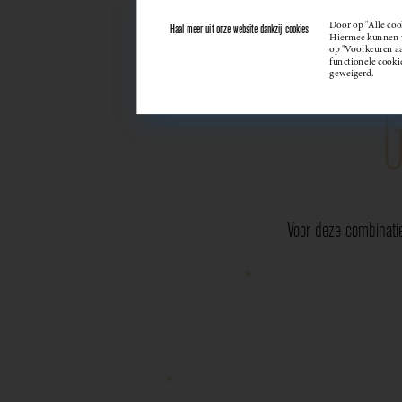
Door op "Alle coo
Haal meer uit onze website dankzij cookies
Hiermee kunnen we
op "Voorkeuren aan
functionele cooki
geweigerd.
Voor deze combinati