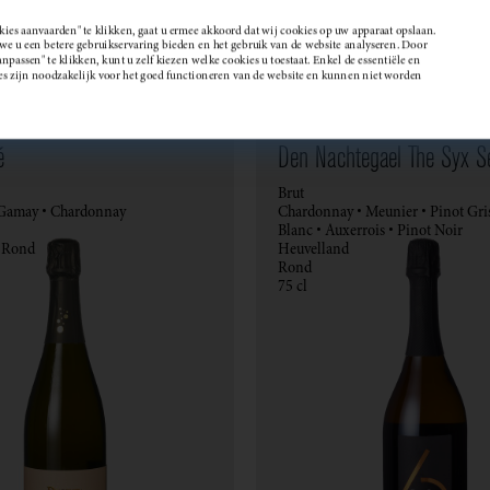
kies aanvaarden" te klikken, gaat u ermee akkoord dat wij cookies op uw apparaat opslaan.
 u een betere gebruikservaring bieden en het gebruik van de website analyseren. Door
passen" te klikken, kunt u zelf kiezen welke cookies u toestaat. Enkel de essentiële en
Wijndomein
es zijn noodzakelijk voor het goed functioneren van de website en kunnen niet worden
é
Den Nachtegael The Syx S
Brut
 Gamay • Chardonnay
Chardonnay • Meunier • Pinot Gris
Blanc • Auxerrois • Pinot Noir
• Rond
Heuvelland
Rond
75 cl