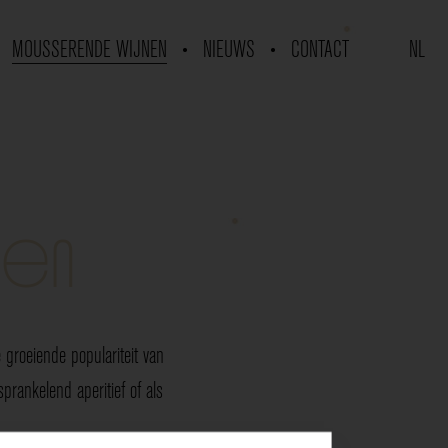
MOUSSERENDE WIJNEN
NIEUWS
CONTACT
NL
nen
groeiende populariteit van
rankelend aperitief of als