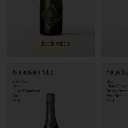
Bezoek website
Vandersteene Rubis
Hoogenhov
Demi-Sec
Brut
Prior
Chardonnay
Oost-Vlaanderen
Brugse Omm
Zoet
Fris • Rond
75 cl
75 cl