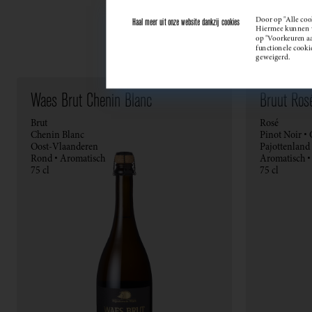
Door op "Alle coo
Haal meer uit onze website dankzij cookies
Hiermee kunnen we
op "Voorkeuren aan
functionele cooki
geweigerd.
Waes Brut Chenin Blanc
Bruut Ros
Brut
Rosé
Chenin Blanc
Pinot Noir •
Oost-Vlaanderen
Pajottenland
Rond • Aromatisch
Aromatisch 
75 cl
75 cl