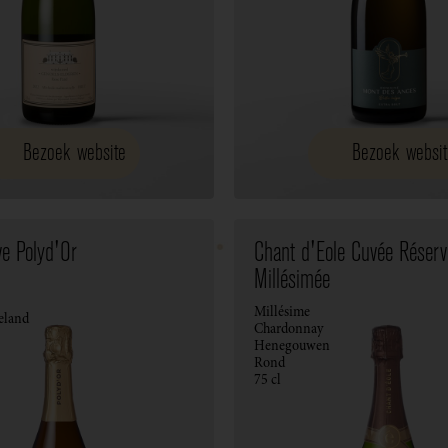
Bezoek website
Bezoek websit
e Polyd'Or
Chant d'Eole Cuvée Réserv
Millésimée
Millésime
eland
Chardonnay
Henegouwen
Rond
75 cl