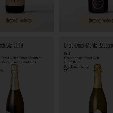
Bezoek website
Bezoek websit
ExcluBiz 2019
Entre-Deux-Monts Bacquae
Brut
 Pinot Noir • Pinot Meunier •
Chardonnay • Pinot Noir
 • Pinot Blanc • Pinot Gris
Heuvelland
Rijp Fruit • Rond
aal
75 cl