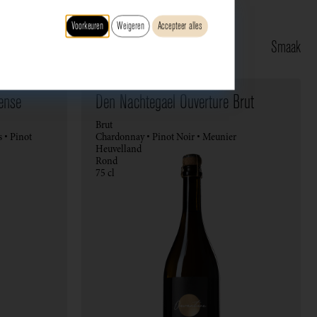
Voorkeuren
Weigeren
Accepteer alles
Type
Druif
Regio
Smaak
ense
Den Nachtegael Ouverture Brut
Brut
 • Pinot
Chardonnay • Pinot Noir • Meunier
Heuvelland
Rond
75 cl