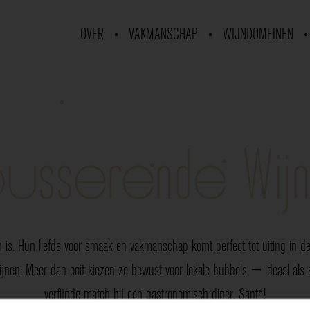
OVER
VAKMANSCHAP
WIJNDOMEINEN
usserende Wij
 is. Hun liefde voor smaak en vakmanschap komt perfect tot uiting in de 
nen. Meer dan ooit kiezen ze bewust voor lokale bubbels — ideaal als sp
verfijnde match bij een gastronomisch diner. Santé!