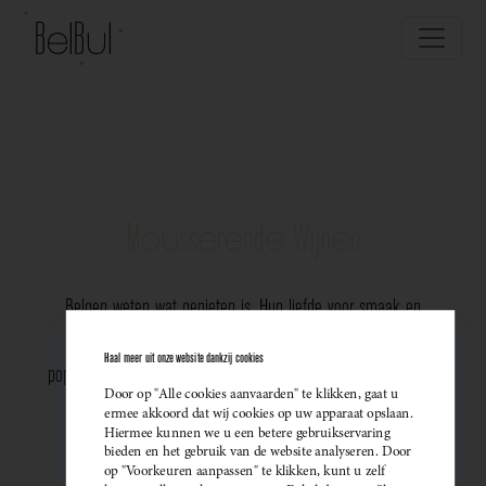
Mousserende Wijnen
Belgen weten wat genieten is. Hun liefde voor smaak en
vakmanschap komt perfect tot uiting in de groeiende
Haal meer uit onze website dankzij cookies
populariteit van Belgische mousserende wijnen. Meer dan ooit
Door op "Alle cookies aanvaarden" te klikken, gaat u
kiezen ze bewust voor lokale bubbels — ideaal als
ermee akkoord dat wij cookies op uw apparaat opslaan.
Hiermee kunnen we u een betere gebruikservaring
sprankelend aperitief of als verfijnde match bij een
bieden en het gebruik van de website analyseren. Door
op "Voorkeuren aanpassen" te klikken, kunt u zelf
gastronomisch diner. Santé!