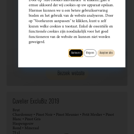
ermee akkoord dat wij cookies op uw apparaat opslaan.
Hiermee kunnen we u een betere gebruikservaring
bieden en het gebruik van de website analyseren. Door
op "Voorkeuren aanpassen" te klikken, kunt u zelf
kiezen welke cookies u toestaat. Enkel de essentiële en
functionele cookies zijn noodzakelijk voor het goed
functioneren van de website en kunnen niet worden
geweigerd.
Voorkeuren
Weigeren
Accepteer alles
Bezoek website
Cuvelier ExcluBiz 2019
Brut
Chardonnay • Pinot Noir • Pinot Meunier • Petit Meslier • Pinot
Blanc • Pinot Gris
Haspengouw
Rond • Mineraal
75 cl