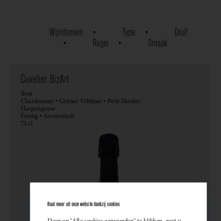
Wijndomein
Type
Druif
Regio
Smaak
Cuvelier BizArt
Brut
Chardonnay • Grüner Veltliner • Petit Meslier
Haspengouw
Fruitig • Aromatisch
75 cl
Haal meer uit onze website dankzij cookies
Door op "Alle cookies aanvaarden" te klikken, gaat u