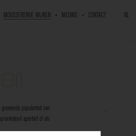
MOUSSERENDE WIJNEN
NIEUWS
CONTACT
NL
nen
groeiende populariteit van
rankelend aperitief of als