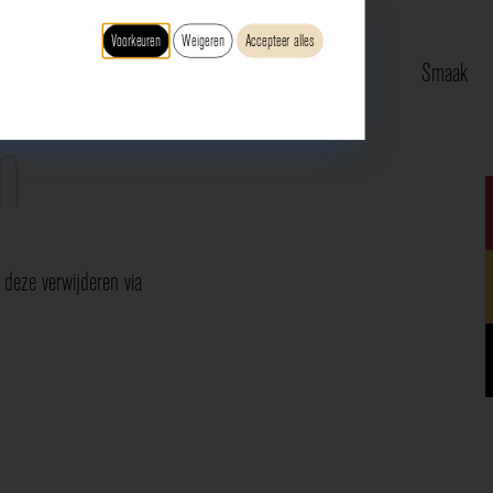
Voorkeuren
Weigeren
Accepteer alles
Type
Druif
Regio
Smaak
n
deze verwijderen via