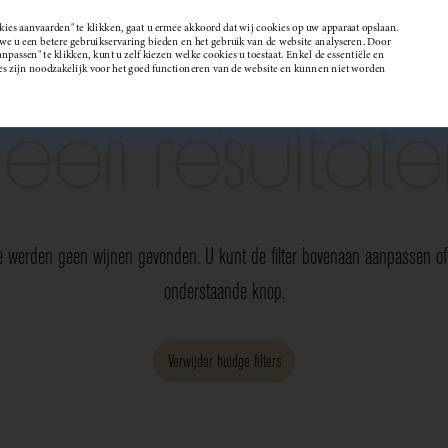
kies aanvaarden" te klikken, gaat u ermee akkoord dat wij cookies op uw apparaat opslaan.
 u een betere gebruikservaring bieden en het gebruik van de website analyseren. Door
passen" te klikken, kunt u zelf kiezen welke cookies u toestaat. Enkel de essentiële en
Wijndomein
es zijn noodzakelijk voor het goed functioneren van de website en kunnen niet worden
Geen resultate
e werden geen wijnen gevonden. U kunt de filter bovenaan aanpassen of 
onderstaande knop.
Verwijder huidge filters