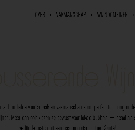
OVER
VAKMANSCHAP
WIJNDOMEINEN
usserende Wij
 is. Hun liefde voor smaak en vakmanschap komt perfect tot uiting in de 
nen. Meer dan ooit kiezen ze bewust voor lokale bubbels — ideaal als sp
verfijnde match bij een gastronomisch diner. Santé!