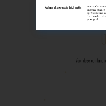
Door op "Alle coo
Haal meer uit onze website dankzij cookies
Hiermee kunnen we
op "Voorkeuren aan
functionele cooki
geweigerd.
Voor deze combinati