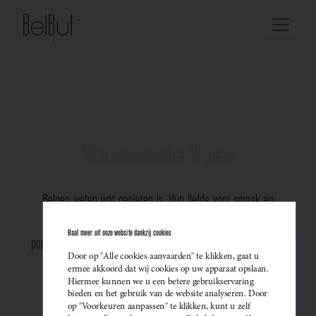
Mousserende Wijnen
Belgen weten wat genieten is. Hun liefde voor smaak en
vakmanschap komt perfect tot uiting in de groeiende
Haal meer uit onze website dankzij cookies
populariteit van Belgische mousserende wijnen. Meer dan ooit
Door op "Alle cookies aanvaarden" te klikken, gaat u
kiezen ze bewust voor lokale bubbels — ideaal als
ermee akkoord dat wij cookies op uw apparaat opslaan.
Hiermee kunnen we u een betere gebruikservaring
sprankelend aperitief of als verfijnde match bij een
bieden en het gebruik van de website analyseren. Door
op "Voorkeuren aanpassen" te klikken, kunt u zelf
gastronomisch diner. Santé!