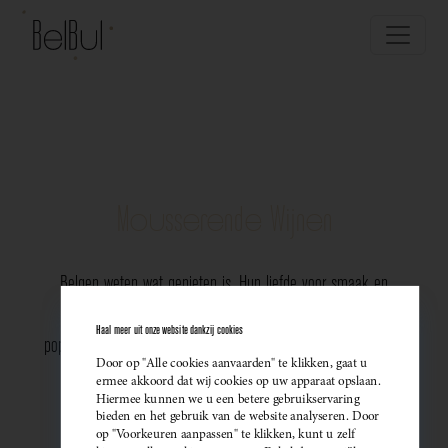
Mousserende Wijnen
Belgen weten wat genieten is. Hun liefde voor smaak en
vakmanschap komt perfect tot uiting in de groeiende
Haal meer uit onze website dankzij cookies
populariteit van Belgische mousserende wijnen. Meer dan ooit
Door op "Alle cookies aanvaarden" te klikken, gaat u
kiezen ze bewust voor lokale bubbels — ideaal als
ermee akkoord dat wij cookies op uw apparaat opslaan.
Hiermee kunnen we u een betere gebruikservaring
sprankelend aperitief of als verfijnde match bij een
bieden en het gebruik van de website analyseren. Door
op "Voorkeuren aanpassen" te klikken, kunt u zelf
gastronomisch diner. Santé!