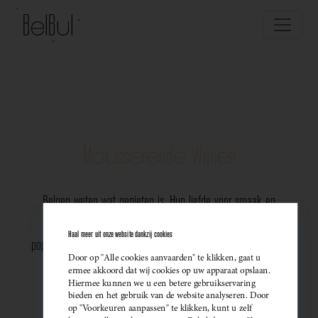
Mousserende Wijnen
Belgen weten wat genieten is. Hun liefde voor smaak en
vakmanschap komt perfect tot uiting in de groeiende
Haal meer uit onze website dankzij cookies
populariteit van Belgische mousserende wijnen. Meer dan ooit
Door op "Alle cookies aanvaarden" te klikken, gaat u
kiezen ze bewust voor lokale bubbels — ideaal als
ermee akkoord dat wij cookies op uw apparaat opslaan.
Hiermee kunnen we u een betere gebruikservaring
sprankelend aperitief of als verfijnde match bij een
bieden en het gebruik van de website analyseren. Door
op "Voorkeuren aanpassen" te klikken, kunt u zelf
gastronomisch diner. Santé!