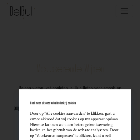
Mousserende Wijnen
Belgen weten wat genieten is. Hun liefde voor smaak en
vakmanschap komt perfect tot uiting in de groeiende
Haal meer uit onze website dankzij cookies
populariteit van Belgische mousserende wijnen. Meer dan ooit
Door op "Alle cookies aanvaarden" te klikken, gaat u
kiezen ze bewust voor lokale bubbels — ideaal als
ermee akkoord dat wij cookies op uw apparaat opslaan.
Hiermee kunnen we u een betere gebruikservaring
sprankelend aperitief of als verfijnde match bij een
bieden en het gebruik van de website analyseren. Door
op "Voorkeuren aanpassen" te klikken, kunt u zelf
gastronomisch diner. Santé!