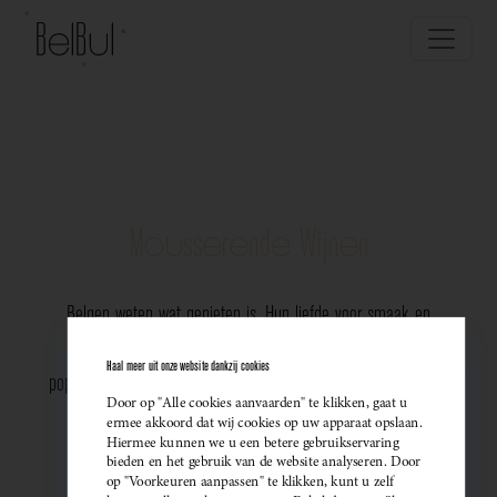
Mousserende Wijnen
Belgen weten wat genieten is. Hun liefde voor smaak en
vakmanschap komt perfect tot uiting in de groeiende
Haal meer uit onze website dankzij cookies
populariteit van Belgische mousserende wijnen. Meer dan ooit
Door op "Alle cookies aanvaarden" te klikken, gaat u
kiezen ze bewust voor lokale bubbels — ideaal als
ermee akkoord dat wij cookies op uw apparaat opslaan.
Hiermee kunnen we u een betere gebruikservaring
sprankelend aperitief of als verfijnde match bij een
bieden en het gebruik van de website analyseren. Door
op "Voorkeuren aanpassen" te klikken, kunt u zelf
gastronomisch diner. Santé!