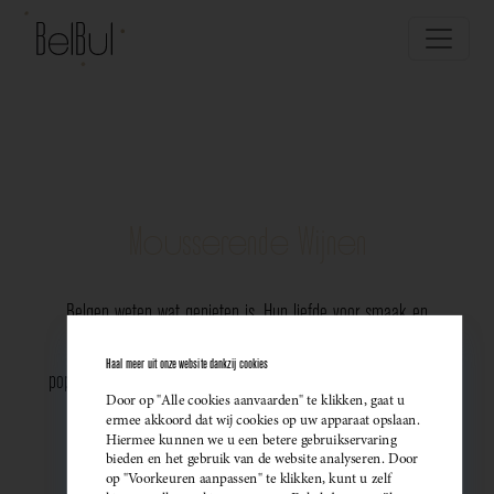
Mousserende Wijnen
Belgen weten wat genieten is. Hun liefde voor smaak en
vakmanschap komt perfect tot uiting in de groeiende
Haal meer uit onze website dankzij cookies
populariteit van Belgische mousserende wijnen. Meer dan ooit
Door op "Alle cookies aanvaarden" te klikken, gaat u
kiezen ze bewust voor lokale bubbels — ideaal als
ermee akkoord dat wij cookies op uw apparaat opslaan.
Hiermee kunnen we u een betere gebruikservaring
sprankelend aperitief of als verfijnde match bij een
bieden en het gebruik van de website analyseren. Door
op "Voorkeuren aanpassen" te klikken, kunt u zelf
gastronomisch diner. Santé!