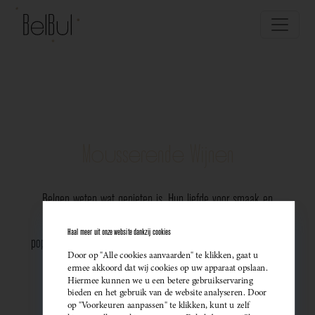
Mousserende Wijnen
Belgen weten wat genieten is. Hun liefde voor smaak en
vakmanschap komt perfect tot uiting in de groeiende
Haal meer uit onze website dankzij cookies
populariteit van Belgische mousserende wijnen. Meer dan ooit
Door op "Alle cookies aanvaarden" te klikken, gaat u
kiezen ze bewust voor lokale bubbels — ideaal als
ermee akkoord dat wij cookies op uw apparaat opslaan.
Hiermee kunnen we u een betere gebruikservaring
sprankelend aperitief of als verfijnde match bij een
bieden en het gebruik van de website analyseren. Door
op "Voorkeuren aanpassen" te klikken, kunt u zelf
gastronomisch diner. Santé!