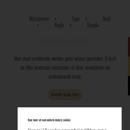
Wijndomein
Type
Druif
Regio
Smaak
Geen resultaten
Voor deze combinatie werden geen wijnen gevonden. U kunt
de filter bovenaan aanpassen of deze verwijderen via
onderstaande knop.
Verwijder huidge filters
Haal meer uit onze website dankzij cookies
Door op "Alle cookies aanvaarden" te klikken, gaat u