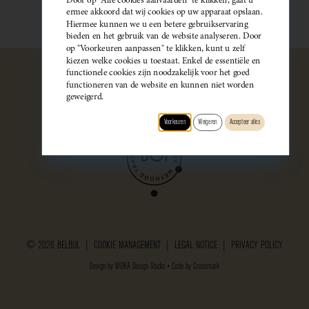
ermee akkoord dat wij cookies op uw apparaat opslaan.
Hiermee kunnen we u een betere gebruikservaring
bieden en het gebruik van de website analyseren. Door
op "Voorkeuren aanpassen" te klikken, kunt u zelf
kiezen welke cookies u toestaat. Enkel de essentiële en
functionele cookies zijn noodzakelijk voor het goed
functioneren van de website en kunnen niet worden
geweigerd.
Voorkeuren
Weigeren
Accepteer alles
© 2026 BELBUL |
COOKIE MANAGEMENT
|
LEGAL NOTICE
|
PRIVACY POLICY
Design by
MOKA Design Studio
• Code by
Crossmark