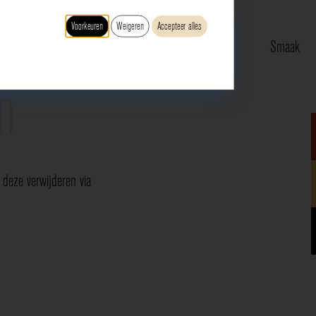
Voorkeuren
Weigeren
Accepteer alles
Type
Druif
Regio
Smaak
n
deze verwijderen via