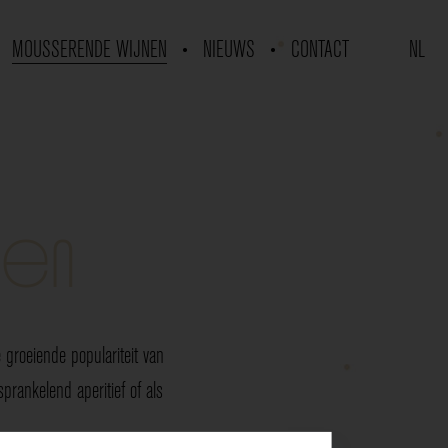
MOUSSERENDE WIJNEN
NIEUWS
CONTACT
NL
nen
groeiende populariteit van
rankelend aperitief of als