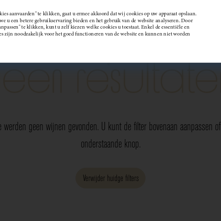
kies aanvaarden" te klikken, gaat u ermee akkoord dat wij cookies op uw apparaat opslaan.
 u een betere gebruikservaring bieden en het gebruik van de website analyseren. Door
passen" te klikken, kunt u zelf kiezen welke cookies u toestaat. Enkel de essentiële en
Wijndomein
es zijn noodzakelijk voor het goed functioneren van de website en kunnen niet worden
Geen resultate
e werden geen wijnen gevonden. U kunt de filter bovenaan aanpassen of 
onderstaande knop.
Verwijder huidge filters