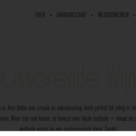
OVER
VAKMANSCHAP
WIJNDOMEINEN
usserende Wij
 is. Hun liefde voor smaak en vakmanschap komt perfect tot uiting in de 
nen. Meer dan ooit kiezen ze bewust voor lokale bubbels — ideaal als sp
verfijnde match bij een gastronomisch diner. Santé!