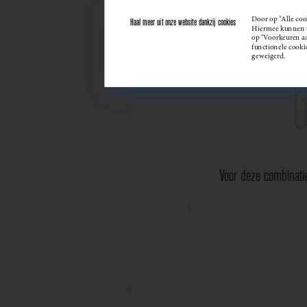
Door op "Alle coo
Haal meer uit onze website dankzij cookies
Hiermee kunnen we
op "Voorkeuren aan
functionele cooki
geweigerd.
Voor deze combinati