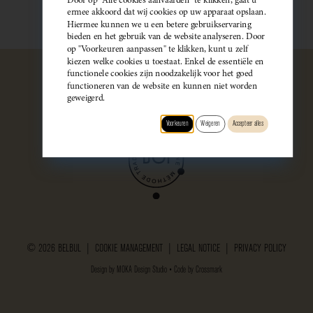
ermee akkoord dat wij cookies op uw apparaat opslaan.
Hiermee kunnen we u een betere gebruikservaring
bieden en het gebruik van de website analyseren. Door
op "Voorkeuren aanpassen" te klikken, kunt u zelf
kiezen welke cookies u toestaat. Enkel de essentiële en
functionele cookies zijn noodzakelijk voor het goed
functioneren van de website en kunnen niet worden
geweigerd.
Voorkeuren
Weigeren
Accepteer alles
© 2026 BELBUL |
COOKIE MANAGEMENT
|
LEGAL NOTICE
|
PRIVACY POLICY
Design by
MOKA Design Studio
• Code by
Crossmark