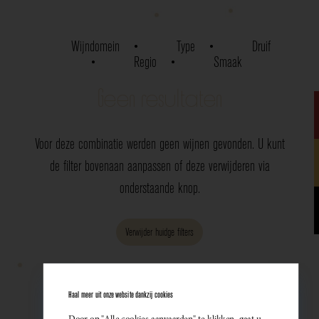
Wijndomein
Type
Druif
Regio
Smaak
Geen resultaten
Voor deze combinatie werden geen wijnen gevonden. U kunt
de filter bovenaan aanpassen of deze verwijderen via
onderstaande knop.
Verwijder huidge filters
Haal meer uit onze website dankzij cookies
Door op "Alle cookies aanvaarden" te klikken, gaat u