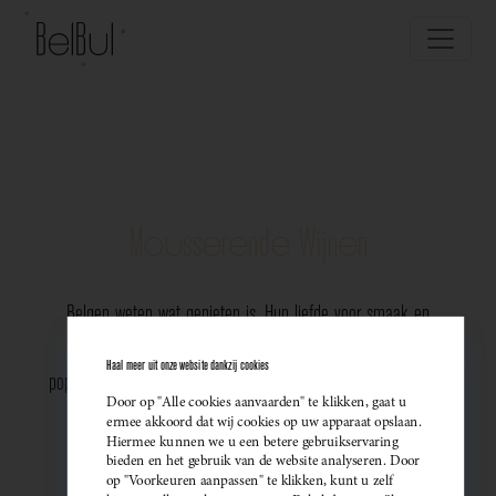
Mousserende Wijnen
Belgen weten wat genieten is. Hun liefde voor smaak en
vakmanschap komt perfect tot uiting in de groeiende
Haal meer uit onze website dankzij cookies
populariteit van Belgische mousserende wijnen. Meer dan ooit
Door op "Alle cookies aanvaarden" te klikken, gaat u
kiezen ze bewust voor lokale bubbels — ideaal als
ermee akkoord dat wij cookies op uw apparaat opslaan.
Hiermee kunnen we u een betere gebruikservaring
sprankelend aperitief of als verfijnde match bij een
bieden en het gebruik van de website analyseren. Door
op "Voorkeuren aanpassen" te klikken, kunt u zelf
gastronomisch diner. Santé!