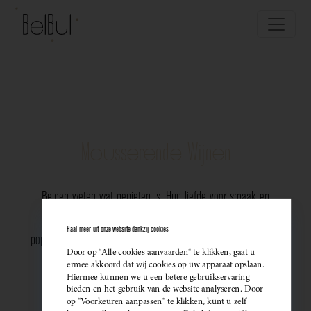
Mousserende Wijnen
Belgen weten wat genieten is. Hun liefde voor smaak en
vakmanschap komt perfect tot uiting in de groeiende
Haal meer uit onze website dankzij cookies
populariteit van Belgische mousserende wijnen. Meer dan ooit
Door op "Alle cookies aanvaarden" te klikken, gaat u
kiezen ze bewust voor lokale bubbels — ideaal als
ermee akkoord dat wij cookies op uw apparaat opslaan.
Hiermee kunnen we u een betere gebruikservaring
sprankelend aperitief of als verfijnde match bij een
bieden en het gebruik van de website analyseren. Door
op "Voorkeuren aanpassen" te klikken, kunt u zelf
gastronomisch diner. Santé!