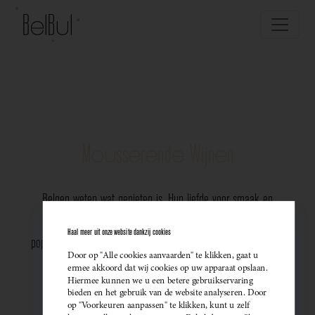
Mousserende Wijnen
Belgen weten wat genieten is. Hun liefde voor smaak en
vakmanschap komt perfect tot uiting in de groeiende
Haal meer uit onze website dankzij cookies
populariteit van Belgische mousserende wijnen. Meer dan ooit
Door op "Alle cookies aanvaarden" te klikken, gaat u
kiezen ze bewust voor lokale bubbels — ideaal als
ermee akkoord dat wij cookies op uw apparaat opslaan.
Hiermee kunnen we u een betere gebruikservaring
sprankelend aperitief of als verfijnde match bij een
bieden en het gebruik van de website analyseren. Door
op "Voorkeuren aanpassen" te klikken, kunt u zelf
gastronomisch diner. Santé!